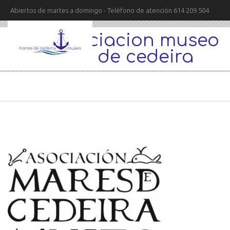
Abiertos de martes a domingo - Teléfono de atención 614 209 504
logo asociacion museo
mares de cedeira