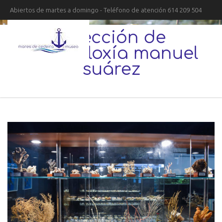
Abiertos de martes a domingo - Teléfono de atención 614 209 504
colección de
malacoloxía manuel
suárez