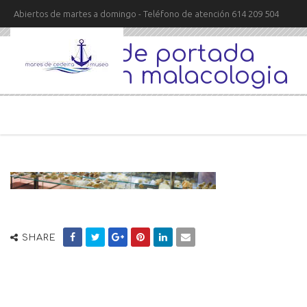
Abiertos de martes a domingo - Teléfono de atención 614 209 504
linea de portada
coleccion malacologia
SHARE